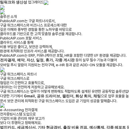
팀워크와 생산성
업그레이드
솔루션 소개
PublicAIP.com는 구글 파트너사로서,
구글 워크스페이스와 비즈니스 프로세스에 대한
깊은 이해와 풍부한 경험을 통한 노하우를 바탕으로
클라우드를 기반으로 한 고객 맞춤형 솔루션을 제공합니다.
PublicAIP.com 포탈 서비스
클라우드 서비스를 통해
비용 부담은 줄이고, 보안은 강력하게,
환경에 최적화된 인프라 서비스를 제공합니다.
PublicAIP.com는 ERP, 커뮤니케이션 포털, HR을 포함한 다양한 I/F 환경을 제공합니다.
전자결재, 예약, 자산, 일정, 휴가, 각종 게시판
등의 실무 필수 기능과 더불어
모바일 푸시 알람이 지원되는 전자구매, e-HR 등과 같은 ADD-ON 모듈을 제공합니다.
구글 워크스페이스 파트너
구글 워크스페이스로
협업은 더 간편하고 효율적으로,
데이터는 더 안전하게 저장하고 공유해보세요.
구글 워크스페이스는 업무가 어떻게 변화해도 적합하도록 설계된 유연한 공동작업 솔루션입
Gmail, 공유 드라이브, 캘린더, 화상 회의, 채팅
다양한 기기에서
으로 업무 효율을 높
문서 보안 관리에 최적화된 구글 워크스페이스 도입은 곧 기업의 성공을 말해줍니다.
e-Accounting 전자결재
전자증빙시스템 도입으로
기업의 비용 관리와 재무 보고가
보다 더 투명하고 정확해져요.
법인카드, 세금계산서, 기타 현금경비, 출장 비용 전표, 예산통제, 각종 레포트