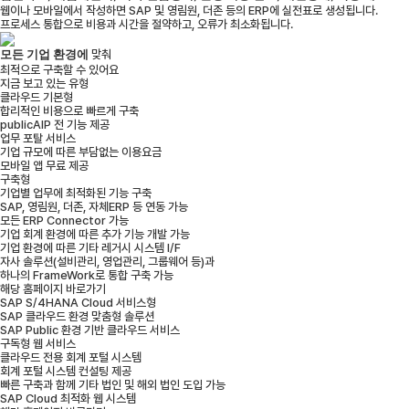
웹이나 모바일에서 작성하면 SAP 및 영림원, 더존 등의 ERP에 실전표로 생성됩니다.
프로세스 통합으로 비용과 시간을 절약하고, 오류가 최소화됩니다.
모든 기업 환경에
맞춰
최적으로 구축할 수 있어요
지금 보고 있는 유형
클라우드 기본형
합리적인 비용으로 빠르게 구축
publicAIP 전 기능 제공
업무 포탈 서비스
기업 규모에 따른 부담없는 이용요금
모바일 앱 무료 제공
구축형
기업별 업무에 최적화된 기능 구축
SAP, 영림원, 더존, 자체ERP 등 연동 가능
모든 ERP Connector 가능
기업 회계 환경에 따른 추가 기능 개발 가능
기업 환경에 따른 기타 레거시 시스템 I/F
자사 솔루션(설비관리, 영업관리, 그룹웨어 등)과
하나의 FrameWork로 통합 구축 가능
해당 홈페이지 바로가기
SAP S/4HANA Cloud 서비스형
SAP 클라우드 환경 맞춤형 솔루션
SAP Public 환경 기반 클라우드 서비스
구독형 웹 서비스
클라우드 전용 회계 포털 시스템
회계 포털 시스템 컨설팅 제공
빠른 구축과 함께 기타 법인 및 해외 법인 도입 가능
SAP Cloud 최적화 웹 시스템